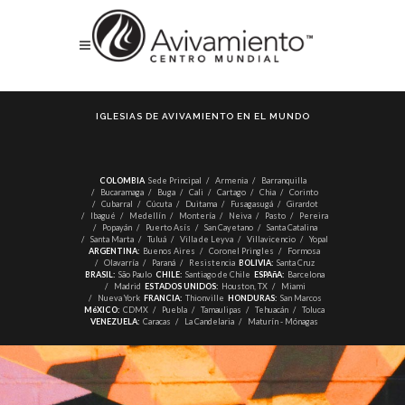
IGLESIAS DE AVIVAMIENTO EN EL MUNDO
COLOMBIA
Sede Principal
Armenia
Barranquilla
Bucaramaga
Buga
Cali
Cartago
Chia
Corinto
Cubarral
Cúcuta
Duitama
Fusagasugá
Girardot
Ibagué
Medellín
Montería
Neiva
Pasto
Pereira
Popayán
Puerto Asís
San Cayetano
Santa Catalina
Santa Marta
Tuluá
Villa de Leyva
Villavicencio
Yopal
ARGENTINA:
Buenos Aires
Coronel Pringles
Formosa
Olavarría
Paraná
Resistencia
BOLIVIA:
Santa Cruz
BRASIL:
São Paulo
CHILE:
Santiago de Chile
ESPAñA:
Barcelona
Madrid
ESTADOS UNIDOS:
Houston, TX
Miami
Nueva York
FRANCIA:
Thionville
HONDURAS:
San Marcos
MéXICO:
CDMX
Puebla
Tamaulipas
Tehuacán
Toluca
VENEZUELA:
Caracas
La Candelaria
Maturín - Mónagas