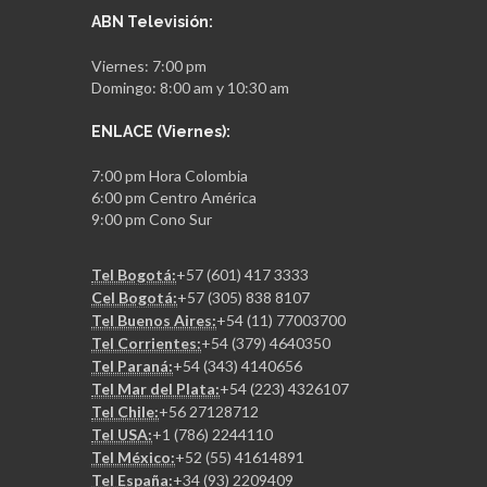
ABN Televisión:
Viernes: 7:00 pm
Domingo: 8:00 am y 10:30 am
ENLACE (Viernes):
7:00 pm Hora Colombia
6:00 pm Centro América
9:00 pm Cono Sur
Tel Bogotá:
+57 (601) 417 3333
Cel Bogotá:
+57 (305) 838 8107
Tel Buenos Aires:
+54 (11) 77003700
Tel Corrientes:
+54 (379) 4640350
Tel Paraná:
+54 (343) 4140656
Tel Mar del Plata:
+54 (223) 4326107
Tel Chile:
+56 27128712
Tel USA:
+1 (786) 2244110
Tel México:
+52 (55) 41614891
Tel España:
+34 (93) 2209409