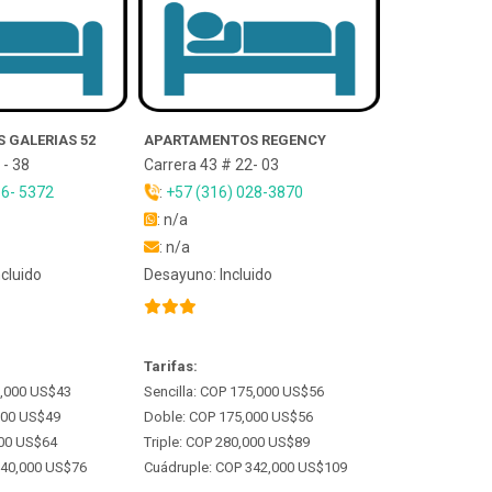
 GALERIAS 52
APARTAMENTOS REGENCY
 - 38
Carrera 43 # 22- 03
56- 5372
:
+57 (316) 028-3870
: n/a
: n/a
cluido
Desayuno: Incluido
Tarifas:
6,000 US$43
Sencilla: COP 175,000 US$56
000 US$49
Doble: COP 175,000 US$56
000 US$64
Triple: COP 280,000 US$89
240,000 US$76
Cuádruple: COP 342,000 US$109