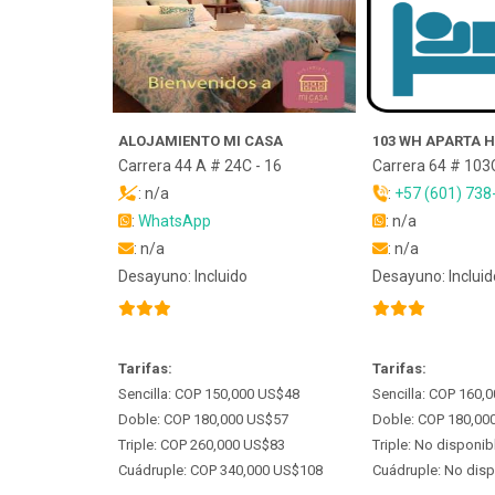
ALOJAMIENTO MI CASA
103 WH APARTA 
Carrera 44 A # 24C - 16
Carrera 64 # 103C
: n/a
:
+57 (601) 738
:
WhatsApp
: n/a
: n/a
: n/a
Desayuno: Incluido
Desayuno: Incluid
Tarifas:
Tarifas:
Sencilla: COP 150,000 US$48
Sencilla: COP 160,
Doble: COP 180,000 US$57
Doble: COP 180,00
Triple: COP 260,000 US$83
Triple: No disponib
Cuádruple: COP 340,000 US$108
Cuádruple: No disp