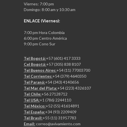
Viernes: 7:00 pm
Domingo: 8:00 am y 10:30 am
ENLACE (Viernes):
7:00 pm Hora Colombia
6:00 pm Centro América
9:00 pm Cono Sur
Tel Bogotá:
+57 (601) 417 3333
Cel Bogotá:
+57 (305) 838 8107
Tel Buenos Aires:
+54 (11) 77003700
Tel Corrientes:
+54 (379) 4640350
Tel Paraná:
+54 (343) 4140656
Tel Mar del Plata:
+54 (223) 4326107
Tel Chile:
+56 27128712
Tel USA:
+1 (786) 2244110
Tel México:
+52 (55) 41614891
Tel España:
+34 (93) 2209409
Tel Brasil:
+55 (11) 31957783
Email:
correo@avivamiento.com