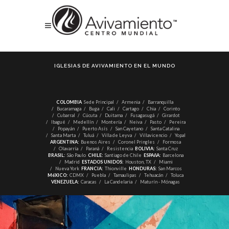
IGLESIAS DE AVIVAMIENTO EN EL MUNDO
COLOMBIA
Sede Principal
Armenia
Barranquilla
Bucaramaga
Buga
Cali
Cartago
Chia
Corinto
Cubarral
Cúcuta
Duitama
Fusagasugá
Girardot
Ibagué
Medellín
Montería
Neiva
Pasto
Pereira
Popayán
Puerto Asís
San Cayetano
Santa Catalina
Santa Marta
Tuluá
Villa de Leyva
Villavicencio
Yopal
ARGENTINA:
Buenos Aires
Coronel Pringles
Formosa
Olavarría
Paraná
Resistencia
BOLIVIA:
Santa Cruz
BRASIL:
São Paulo
CHILE:
Santiago de Chile
ESPAñA:
Barcelona
Madrid
ESTADOS UNIDOS:
Houston, TX
Miami
Nueva York
FRANCIA:
Thionville
HONDURAS:
San Marcos
MéXICO:
CDMX
Puebla
Tamaulipas
Tehuacán
Toluca
VENEZUELA:
Caracas
La Candelaria
Maturín - Mónagas