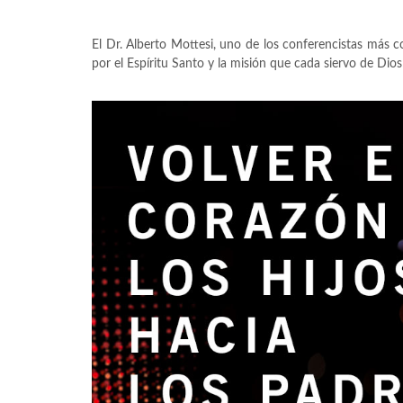
El Dr. Alberto Mottesi, uno de los conferencistas más 
por el Espíritu Santo y la misión que cada siervo de Dio