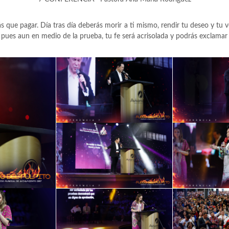
s que pagar. Día tras día deberás morir a ti mismo, rendir tu deseo y tu 
ues aun en medio de la prueba, tu fe será acrisolada y podrás exclamar "