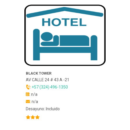
BLACK TOWER
AV CALLE 24 # 43 A -21
:
+57 (324) 496-1350
: n/a
: n/a
Desayuno: Incluido